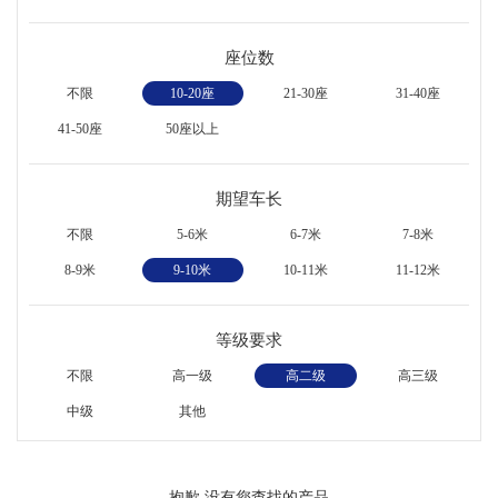
座位数
不限
10-20座
21-30座
31-40座
41-50座
50座以上
期望车长
不限
5-6米
6-7米
7-8米
8-9米
9-10米
10-11米
11-12米
等级要求
不限
高一级
高二级
高三级
中级
其他
抱歉,没有您查找的产品