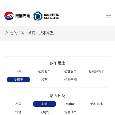
您的位置：
首页
>
搜索车型
购车用途
不限
公路客车
公交客车
新能源货车
专用车
校车
特种车辆
动力种类
不限
柴油
纯电动
燃料电池
汽油
天然气
混合动力