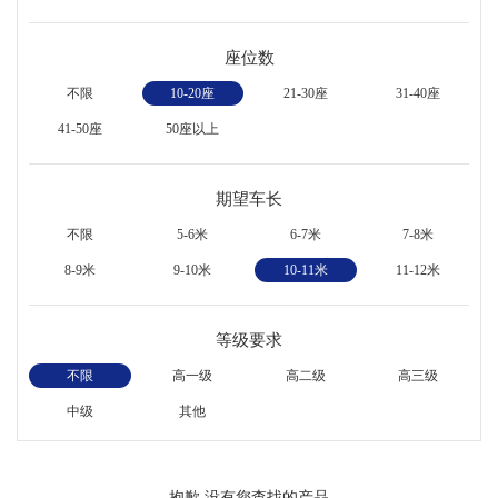
座位数
不限
10-20座
21-30座
31-40座
41-50座
50座以上
期望车长
不限
5-6米
6-7米
7-8米
8-9米
9-10米
10-11米
11-12米
等级要求
不限
高一级
高二级
高三级
中级
其他
抱歉,没有您查找的产品