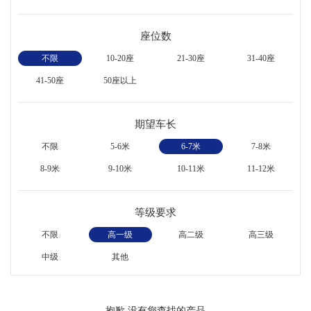
座位数
不限
10-20座
21-30座
31-40座
41-50座
50座以上
期望车长
不限
5-6米
6-7米
7-8米
8-9米
9-10米
10-11米
11-12米
等级要求
不限
高一级
高二级
高三级
中级
其他
抱歉,没有您查找的产品