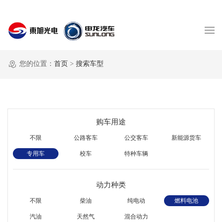
您的位置：
首页
>
搜索车型
购车用途
不限
公路客车
公交客车
新能源货车
专用车
校车
特种车辆
动力种类
不限
柴油
纯电动
燃料电池
汽油
天然气
混合动力