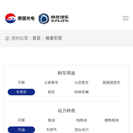
您的位置：
首页
>
搜索车型
购车用途
不限
公路客车
公交客车
新能源货车
专用车
校车
特种车辆
动力种类
不限
柴油
纯电动
燃料电池
汽油
天然气
混合动力