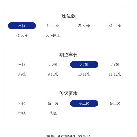
座位数
不限
10-20座
21-30座
31-40座
41-50座
50座以上
期望车长
不限
5-6米
6-7米
7-8米
8-9米
9-10米
10-11米
11-12米
等级要求
不限
高一级
高二级
高三级
中级
其他
抱歉,没有您查找的产品