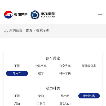
您的位置：
首页
>
搜索车型
购车用途
不限
公路客车
公交客车
新能源货车
专用车
校车
特种车辆
动力种类
不限
柴油
纯电动
燃料电池
汽油
天然气
混合动力